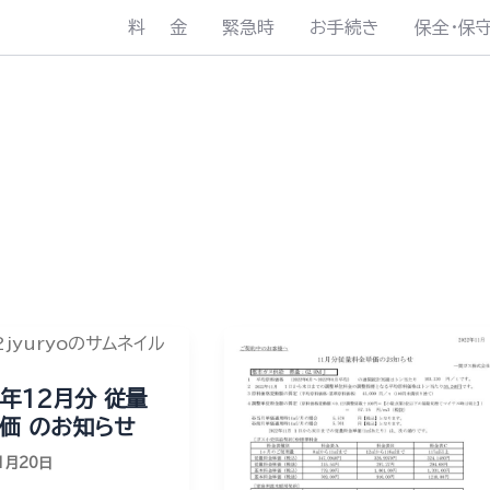
料 金
緊急時
お手続き
保全・保
2年12月分 従量
価 のお知らせ
1月20日