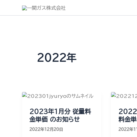
内
容
を
ス
キ
ッ
プ
2022年
2023年1月分 従量料
202
金単価 のお知らせ
料金単
2022年12月20日
2022年1