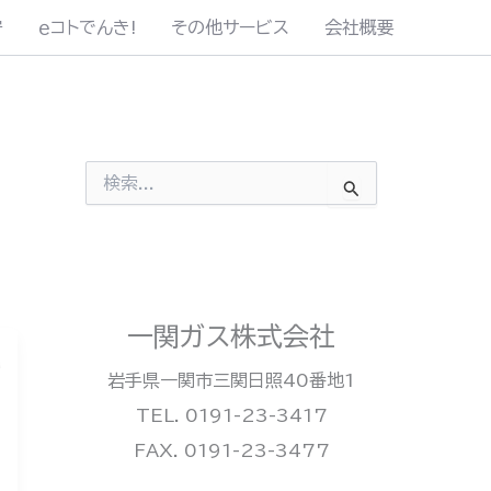
守
ｅコトでんき!
その他サービス
会社概要
検
索
対
象
:
一関ガス株式会社
岩手県一関市三関日照40番地1
TEL. 0191-23-3417
FAX. 0191-23-3477