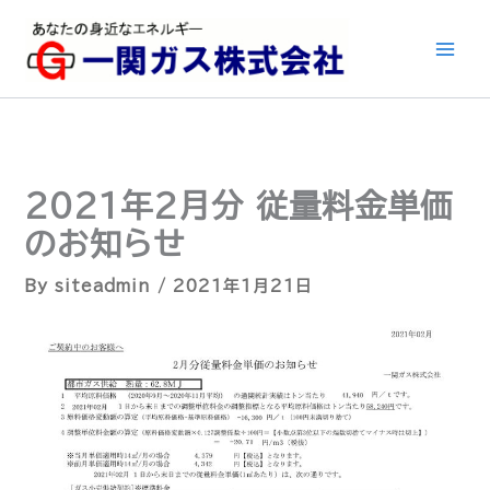
内
容
を
ス
キ
ッ
プ
2021年2月分 従量料金単価
のお知らせ
By
siteadmin
/
2021年1月21日