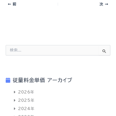
前
次
検
索
対
象
:
従量料金単価 アーカイブ
2026
年
2025
年
2024
年